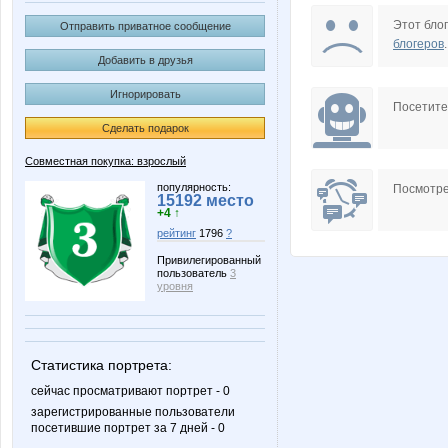
B00lka
Biyani
Этот блог
Отправить приватное сообщение
блогеров
.
Добавить в друзья
Игнорировать
KRASOTKA_N
Knita
Посетит
Сделать подарок
Совместная покупка: взрослый
Melary7
Meteliz
популярность:
Посмотре
15192 место
+4 ↑
рейтинг
1796
?
Привилегированный
пользователь
3
Sm@il
Stella6
уровня
Статистика портрета:
ZLATTO
ZdravPu
сейчас просматривают портрет - 0
зарегистрированные пользователи
посетившие портрет за 7 дней - 0