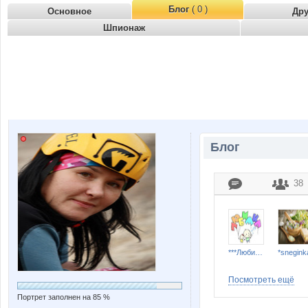
Блог
( 0 )
Основное
Др
Шпионаж
Блог
38
***Любимка***
*snegink
Посмотреть ещё
Портрет заполнен на 85 %