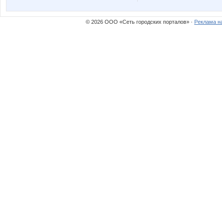
homka13
jalita-sh
© 2026 ООО «Сеть городских порталов» ·
Реклама н
manyafe
miss gr
помощник орга Червонная дама
сама
Ириска*
Катюли
Мышка-Малышка
МАЛ